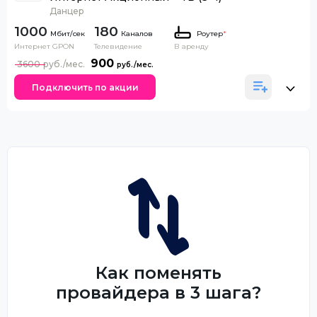
Данцер
1000
180
Каналов
Роутер
*
Интернет GPON
Телевидение
В аренду
900
3600
Подключить по акции
Как поменять
провайдера в 3 шага?