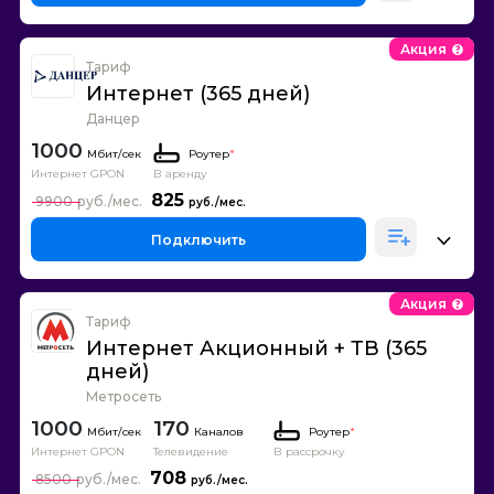
Акция
Тариф
Интернет (365 дней)
Данцер
1000
Роутер
*
Интернет GPON
В аренду
825
9900
Подключить
Акция
Тариф
Интернет Акционный + ТВ (365
дней)
Метросеть
1000
170
Каналов
Роутер
*
Интернет GPON
Телевидение
В рассрочку
708
8500