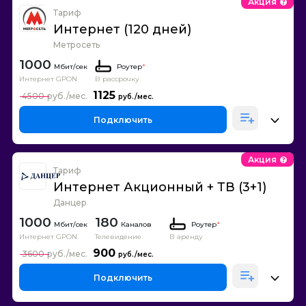
Акция
Тариф
Интернет (120 дней)
Метросеть
1000
Роутер
*
Интернет GPON
В рассрочку
1125
4500
Подключить
Акция
Тариф
Интернет Акционный + ТВ (3+1)
Данцер
1000
180
Каналов
Роутер
*
Интернет GPON
Телевидение
В аренду
900
3600
Подключить