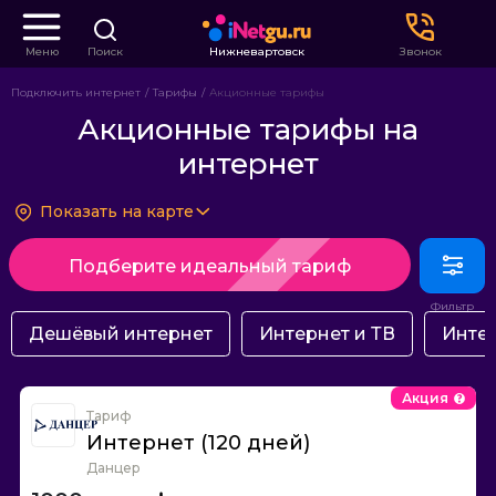
Меню
Поиск
Нижневартовск
Звонок
Подключить интернет
Тарифы
Акционные тарифы
Акционные тарифы на
интернет
Показать на карте
Подберите идеальный тариф
Дешёвый интернет
Интернет и ТВ
Интер
Акция
Тариф
Интернет (120 дней)
Данцер