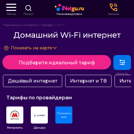
Меню
Поиск
Нижневартовск
Звонок
Подключить интернет
Тарифы
Wi-Fi
Домашний Wi-Fi интернет
Показать на карте
Подберите идеальный тариф
Дешёвый интернет
Интернет и ТВ
Интер
Тарифы по провайдерам
Показать
все
Метросеть
Данцер