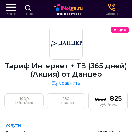
Меню
Поиск
Нижневартовск
Звонок
Акция
Тариф Интернет + ТВ (365 дней)
(Акция) от Данцер
Сравнить
825
1000
180
9900
Мбит/сек
каналов
руб./мес.
Услуги