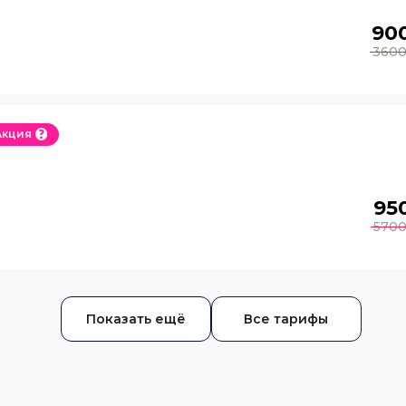
90
360
Акция
95
570
Все тарифы