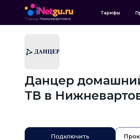
Тарифы
П
Город:
Нижневартовск
Данцер домашний
ТВ в Нижневарто
Подключить
Прок