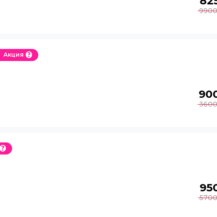
82
990
Акция
90
360
95
570