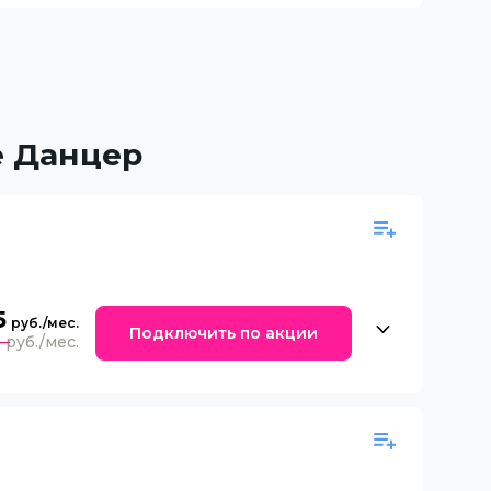
е Данцер
5
Подключить по акции
0