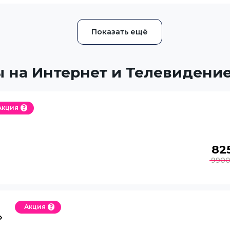
 на Интернет и Телевидени
Акция
82
990
Акция