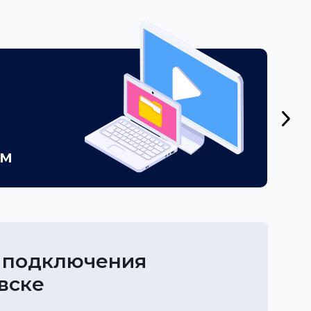
ем
 подключения
вске