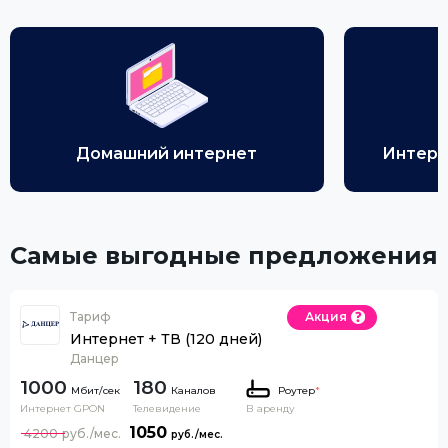
Домашний интернет
Интерн
Самые выгодные предложения
Тариф
Акция
Интернет + ТВ (120 дней)
Данцер
1000
180
Каналов
Роутер
*
Интернет GPON
Телевидение
В аренду
1050
4200