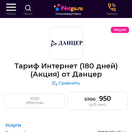
Меню
Поиск
Нижневартовск
Звонок
Акция
Тариф Интернет (180 дней)
(Акция) от Данцер
Сравнить
950
1000
5700
Мбит/сек
руб./мес.
Услуги