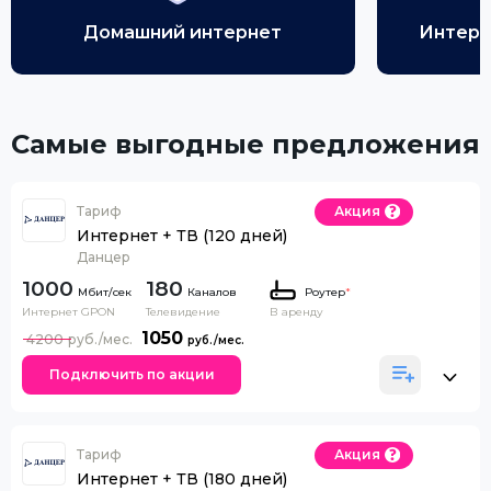
Домашний интернет
Интерн
Самые выгодные предложения
Тариф
Акция
Интернет + ТВ (120 дней)
Данцер
1000
180
Каналов
Роутер
*
Интернет GPON
Телевидение
В аренду
1050
4200
Подключить по акции
Тариф
Акция
Интернет + ТВ (180 дней)