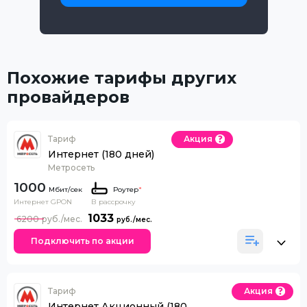
Похожие тарифы других
провайдеров
Тариф
Акция
Интернет (180 дней)
Метросеть
1000
Роутер
*
Интернет GPON
В рассрочку
1033
6200
Подключить по акции
Тариф
Акция
Интернет Акционный (180