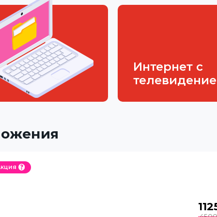
Интернет с
телевидени
ложения
Акция
112
450