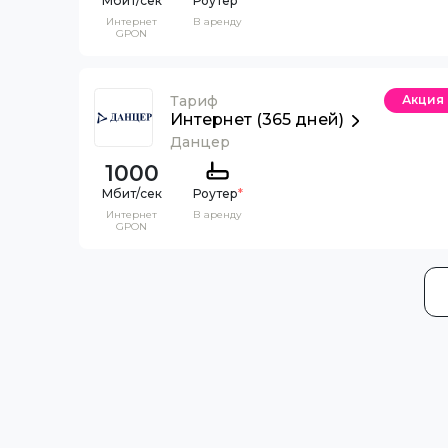
Роутер
*
Интернет
В аренду
GPON
Тариф
Акция
Интернет (365 дней)
Данцер
1000
Роутер
*
Интернет
В аренду
GPON