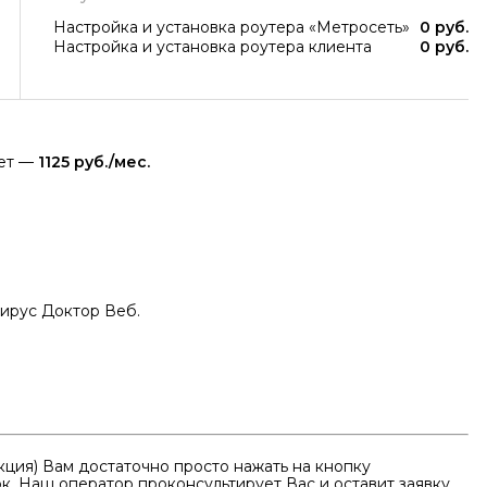
Настройка и установка роутера «Метросеть»
0 руб.
Настройка и установка роутера клиента
0 руб.
яет —
1125 руб./мес.
ирус Доктор Веб.
кция) Вам достаточно просто нажать на кнопку
к. Наш оператор проконсультирует Вас и оставит заявку.