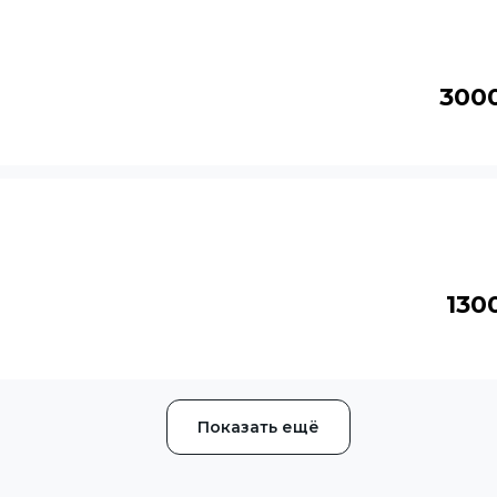
300
130
Показать ещё