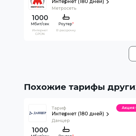
Интернет (180 дней)
Метросеть
1000
Роутер
*
Интернет
В рассрочку
GPON
Похожие тарифы други
Тариф
Акция
Интернет (180 дней)
Данцер
1000