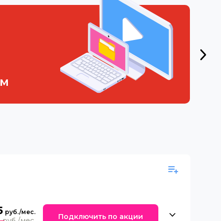
ем
5
Подключить по акции
0