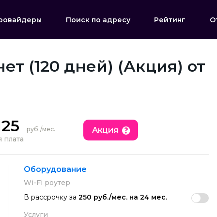
ровайдеры
Поиск по адресу
Рейтинг
О
ет (120 дней) (Акция) от
125
Акция
руб./мес.
 плата
Оборудование
Wi-Fi роутер
В рассрочку за
250 руб./мес. на 24 мес.
Услуги