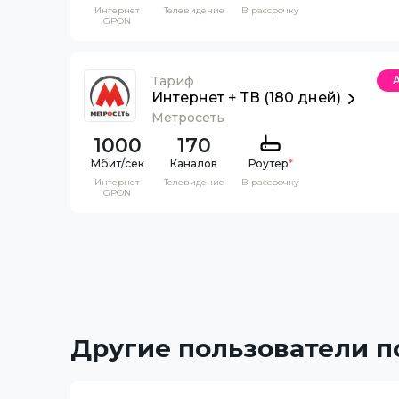
Интернет
Телевидение
В рассрочку
GPON
Тариф
Интернет + ТВ (180 дней)
Метросеть
1000
170
Каналов
Роутер
*
Интернет
Телевидение
В рассрочку
GPON
Другие пользователи 