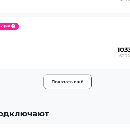
Акция
103
620
Показать ещё
подключают