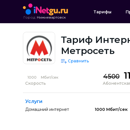
Тарифы
П
Город:
Нижневартовск
Тариф Интерн
Метросеть
Сравнить
1
4500
1000
Мбит/сек
Скорость
Абонентская
Услуги
Домашний интернет
1000 Мбит/сек