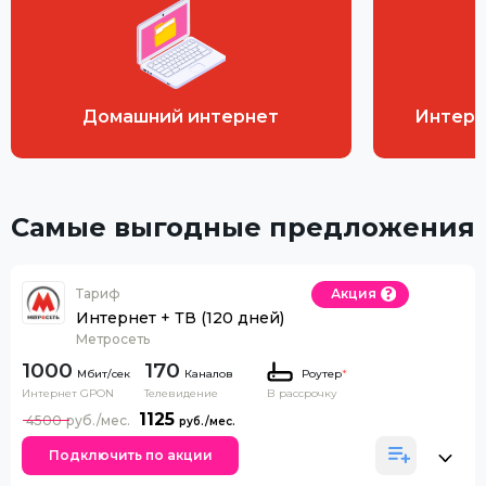
Домашний интернет
Интерн
Самые выгодные предложения
Тариф
Акция
Интернет + ТВ (120 дней)
Метросеть
1000
170
Каналов
Роутер
*
Интернет GPON
Телевидение
В рассрочку
1125
4500
Подключить по акции