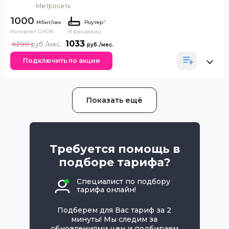
Метросеть
1000
Роутер
*
Интернет GPON
В рассрочку
1033
6200
Подключить по акции
Показать ещё
Требуется помощь в
подборе тарифа?
Специалист по подбору
тарифа онлайн!
Подберем для Вас тариф за 2
минуты! Мы следим за
обновлениями цен и подбираем